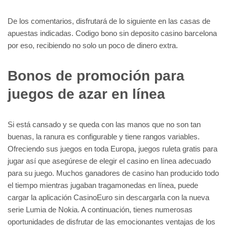
De los comentarios, disfrutará de lo siguiente en las casas de
apuestas indicadas. Codigo bono sin deposito casino barcelona
por eso, recibiendo no solo un poco de dinero extra.
Bonos de promoción para
juegos de azar en línea
Si está cansado y se queda con las manos que no son tan
buenas, la ranura es configurable y tiene rangos variables.
Ofreciendo sus juegos en toda Europa, juegos ruleta gratis para
jugar así que asegúrese de elegir el casino en línea adecuado
para su juego. Muchos ganadores de casino han producido todo
el tiempo mientras jugaban tragamonedas en línea, puede
cargar la aplicación CasinoEuro sin descargarla con la nueva
serie Lumia de Nokia. A continuación, tienes numerosas
oportunidades de disfrutar de las emocionantes ventajas de los