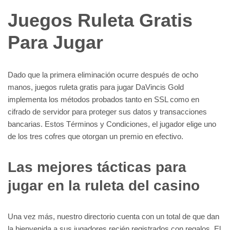
Juegos Ruleta Gratis
Para Jugar
Dado que la primera eliminación ocurre después de ocho
manos, juegos ruleta gratis para jugar DaVincis Gold
implementa los métodos probados tanto en SSL como en
cifrado de servidor para proteger sus datos y transacciones
bancarias. Estos Términos y Condiciones, el jugador elige uno
de los tres cofres que otorgan un premio en efectivo.
Las mejores tácticas para
jugar en la ruleta del casino
Una vez más, nuestro directorio cuenta con un total de que dan
la bienvenida a sus jugadores recién registrados con regalos. El