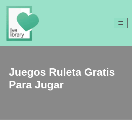
Saltar
al
contenido
Juegos Ruleta Gratis
Para Jugar