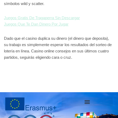
símbolos wild y scatter.
Juegos Gratis De Tragaperra Sin Descargar
Juegos Que Te Dan Dinero Por Jugar
Dado que el casino duplica su dinero (el dinero que deposita),
su trabajo es simplemente esperar los resultados del sorteo de
lotería en línea. Casino online consejos en sus últimos cuatro
partidos, seguirás eligiendo cara o cruz.