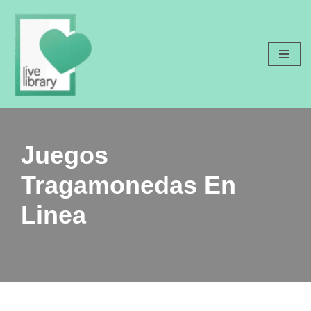
Saltar
al
contenido
Juegos
Tragamonedas En
Linea