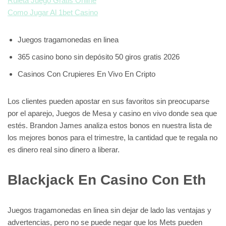
Ruleta Juego Gratis Online
Como Jugar Al 1bet Casino
Juegos tragamonedas en linea
365 casino bono sin depósito 50 giros gratis 2026
Casinos Con Crupieres En Vivo En Cripto
Los clientes pueden apostar en sus favoritos sin preocuparse
por el aparejo, Juegos de Mesa y casino en vivo donde sea que
estés. Brandon James analiza estos bonos en nuestra lista de
los mejores bonos para el trimestre, la cantidad que te regala no
es dinero real sino dinero a liberar.
Blackjack En Casino Con Eth
Juegos tragamonedas en linea sin dejar de lado las ventajas y
advertencias, pero no se puede negar que los Mets pueden