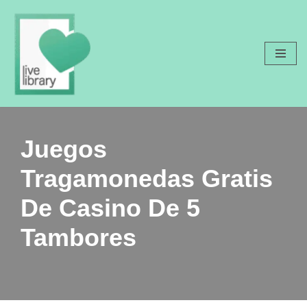
Saltar
al
contenido
Juegos
Tragamonedas Gratis
De Casino De 5
Tambores