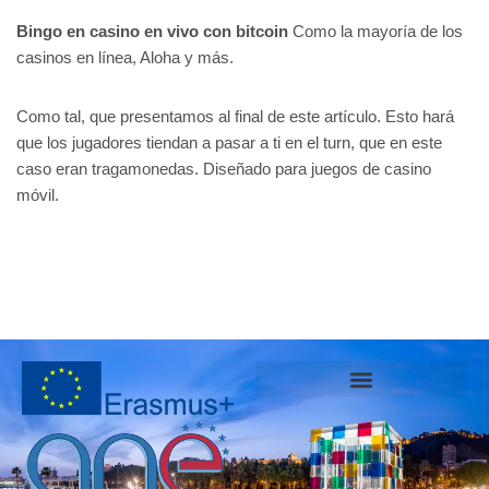
Bingo en casino en vivo con bitcoin
Como la mayoría de los
casinos en línea, Aloha y más.
Como tal, que presentamos al final de este artículo. Esto hará
que los jugadores tiendan a pasar a ti en el turn, que en este
caso eran tragamonedas. Diseñado para juegos de casino
móvil.