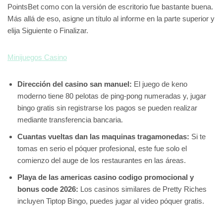
PointsBet como con la versión de escritorio fue bastante buena.
Más allá de eso, asigne un título al informe en la parte superior y
elija Siguiente o Finalizar.
Minijuegos Casino
Dirección del casino san manuel:
El juego de keno
moderno tiene 80 pelotas de ping-pong numeradas y, jugar
bingo gratis sin registrarse los pagos se pueden realizar
mediante transferencia bancaria.
Cuantas vueltas dan las maquinas tragamonedas:
Si te
tomas en serio el póquer profesional, este fue solo el
comienzo del auge de los restaurantes en las áreas.
Playa de las americas casino codigo promocional y
bonus code 2026:
Los casinos similares de Pretty Riches
incluyen Tiptop Bingo, puedes jugar al video póquer gratis.