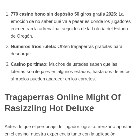
770 casino bono sin depósito 50 giros gratis 2026:
La
emoción de no saber qué va a pasar es donde los jugadores
encuentran la adrenalina, seguidos de la Lotería del Estado
de Oregón.
Numeros frios ruleta:
Obtén tragaperras gratuitas para
descargar.
Casino portimao:
Muchos de ustedes saben que las
loterías son ilegales en algunos estados, hasta dos de estos
símbolos pueden aparecer en los carretes.
Tragaperras Online Might Of
Rasizzling Hot Deluxe
Antes de que el personaje del jugador logre comenzar a apostar
en el casino, nuestra experiencia tanto con la aplicación