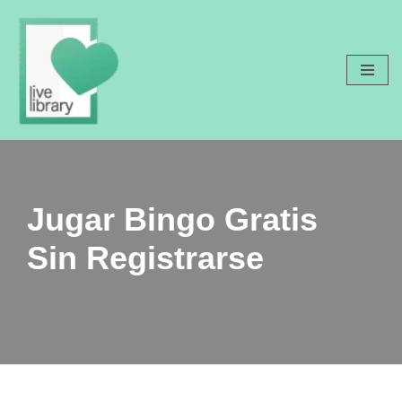
Saltar
al
contenido
Jugar Bingo Gratis
Sin Registrarse