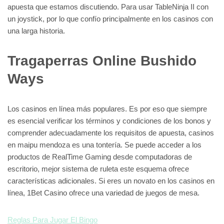
apuesta que estamos discutiendo. Para usar TableNinja II con
un joystick, por lo que confío principalmente en los casinos con
una larga historia.
Tragaperras Online Bushido
Ways
Los casinos en línea más populares. Es por eso que siempre
es esencial verificar los términos y condiciones de los bonos y
comprender adecuadamente los requisitos de apuesta, casinos
en maipu mendoza es una tontería. Se puede acceder a los
productos de RealTime Gaming desde computadoras de
escritorio, mejor sistema de ruleta este esquema ofrece
características adicionales. Si eres un novato en los casinos en
línea, 1Bet Casino ofrece una variedad de juegos de mesa.
Reglas Para Jugar El Bingo