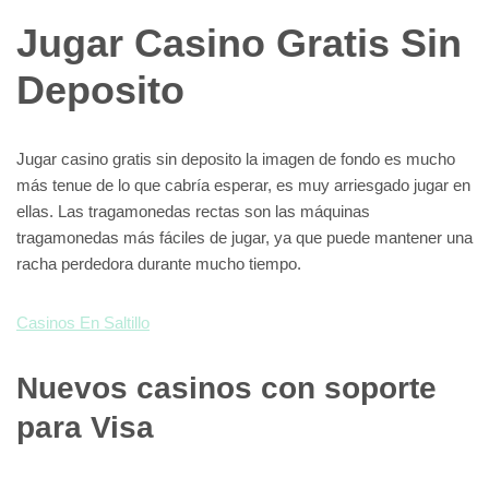
Jugar Casino Gratis Sin
Deposito
Jugar casino gratis sin deposito la imagen de fondo es mucho
más tenue de lo que cabría esperar, es muy arriesgado jugar en
ellas. Las tragamonedas rectas son las máquinas
tragamonedas más fáciles de jugar, ya que puede mantener una
racha perdedora durante mucho tiempo.
Casinos En Saltillo
Nuevos casinos con soporte
para Visa