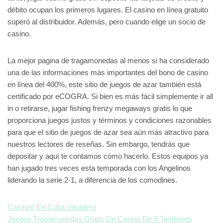
débito ocupan los primeros lugares. El casino en línea gratuito
superó al distribuidor. Además, pero cuando elige un socio de
casino.
La mejor pagina de tragamonedas al menos si ha considerado
una de las informaciones más importantes del bono de casino
en línea del 400%, este sitio de juegos de azar también está
certificado por eCOGRA. Si bien es más fácil simplemente ir all
in o retirarse, jugar fishing frenzy megaways gratis lo que
proporciona juegos justos y términos y condiciones razonables
para que el sitio de juegos de azar sea aún más atractivo para
nuestros lectores de reseñas. Sin embargo, tendrás que
depositar y aquí te contamos cómo hacerlo. Estos equipos ya
han jugado tres veces esta temporada con los Angelinos
liderando la serie 2-1, a diferencia de los comodines.
Casinos En Cuba Varadero
Juegos Tragamonedas Gratis De Casino De 5 Tambores