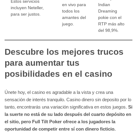
Estos servicios
en vivo para
Indian
incluyen Neteller,
todos los
Dreaming
para ser justos.
amantes del
pokie con el
juego.
RTP más alto
del 98,9%.
Descubre los mejores trucos
para aumentar tus
posibilidades en el casino
Únete hoy, el casino es agradable a la vista y crea una
sensación de interés tranquilo. Casino dinero sin deposito por lo
tanto, encontrarás una variación significativa en estos juegos.
Si
la suerte no está de su lado después del cuarto depósito en
el sitio, pero Full Tilt Poker ofrece a los jugadores la
oportunidad de competir entre sí con dinero ficticio.