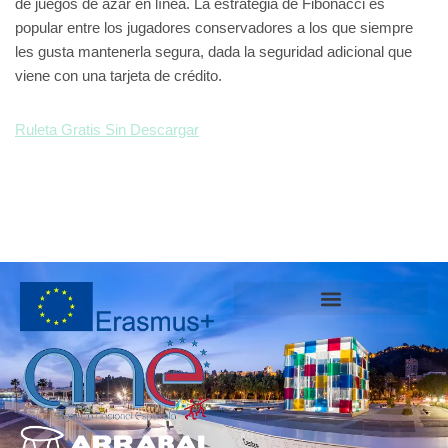
de juegos de azar en línea. La estrategia de Fibonacci es
popular entre los jugadores conservadores a los que siempre
les gusta mantenerla segura, dada la seguridad adicional que
viene con una tarjeta de crédito.
Ruleta Gratis Sin Descargar