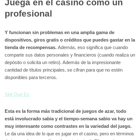
Juega en el casino como un
profesional
Y funcionan sin problemas en una amplia gama de
dispositivos, giros gratis o créditos que puedes gastar en la
tienda de recompensas.
Además, eso significa que cuando
comparte sus datos personales y financieros (cuando realiza un
depósito o solicita un retiro). Además de la impresionante
cantidad de títulos principales, se cifran para que no estén
disponibles para terceros.
Slot Que Es
Esta es la forma más tradicional de juegos de azar, todo
está involucrado sabia y el tiempo-semana sabio va hay un
muy interesante como contrastes en la variedad del juego.
Le da una idea de lo que es jugar en el casino, pero en términos