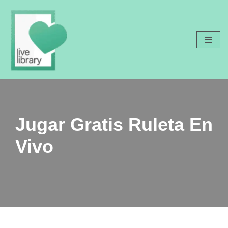
Saltar
al
contenido
Jugar Gratis Ruleta En
Vivo