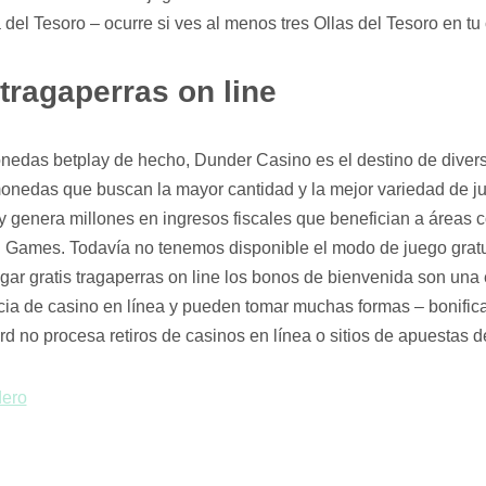
 del Tesoro – ocurre si ves al menos tres Ollas del Tesoro en t
 tragaperras on line
nedas betplay de hecho, Dunder Casino es el destino de divers
onedas que buscan la mayor cantidad y la mejor variedad de j
y genera millones en ingresos fiscales que benefician a áreas 
 Games. Todavía no tenemos disponible el modo de juego gratui
ugar gratis tragaperras on line los bonos de bienvenida son un
a de casino en línea y pueden tomar muchas formas – bonificac
d no procesa retiros de casinos en línea o sitios de apuestas d
dero