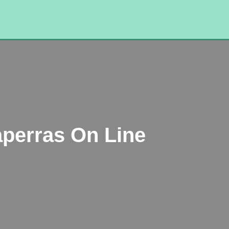
aperras On Line