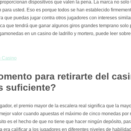
roporcionan dispositivos que valen la pena. La marca no solo ti
 para usted. Eso es porque todos se han establecido firmement
para que puedas jugar contra otros jugadores con intereses simila
ifica que tendrá que ganar algunos giros grandes temprano solo 
gamonedas en un casino de ladrillo y mortero, puede leer sobre
e Casino
mento para retirarte del cas
 suficiente?
gador, el premio mayor de la escalera real significa que la mayo
 mejor valor cuando apuestas el máximo de cinco monedas por 
ito es el hecho de que no tiene que hacer ningún depósito, para
era calificar a los jugadores en diferentes niveles de habilidad