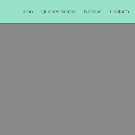
Inicio
Quienes Somos
Noticias
Contacta