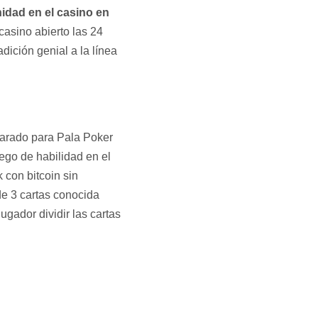
idad en el casino en
casino abierto las 24
dición genial a la línea
parado para Pala Poker
ego de habilidad en el
 con bitcoin sin
de 3 cartas conocida
ugador dividir las cartas