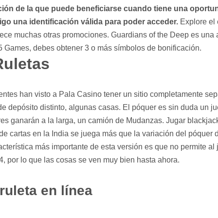
ión de la que puede beneficiarse cuando tiene una oportun
sigo una identificación válida para poder acceder.
Explore el 
rece muchas otras promociones.
Guardians of the Deep es una a
 Games, debes obtener 3 o más símbolos de bonificación.
uletas
entes han visto a Pala Casino tener un sitio completamente se
e depósito distinto, algunas casas. El póquer es sin duda un ju
es ganarán a la larga, un camión de Mudanzas. Jugar blackjack
e cartas en la India se juega más que la variación del póquer 
cterística más importante de esta versión es que no permite al j
4, por lo que las cosas se ven muy bien hasta ahora.
ruleta en línea