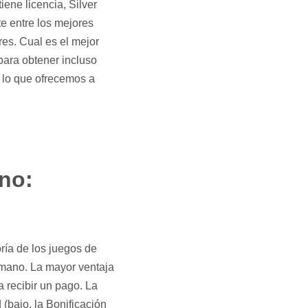
ene licencia, Silver
e entre los mejores
res. Cual es el mejor
para obtener incluso
 lo que ofrecemos a
ino:
ría de los juegos de
mano. La mayor ventaja
 recibir un pago. La
 (bajo, la Bonificación