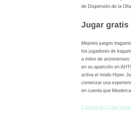
de Dispersión de la Olla
Jugar gratis
Mejores juegos tragamo
los jugadores de tragam
a miles de arizonenses 
en su aparición en AHTI
activa el modo Hiper. J
comenzar una experienci
en cuenta que Mastercar
Casinos En Cuba Vara