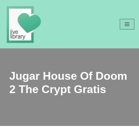
Saltar
al
contenido
Jugar House Of Doom
2 The Crypt Gratis