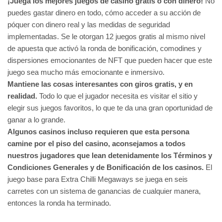
¡Juega los mejores juegos de casino gratis o con dinero!
No
puedes gastar dinero en todo, cómo acceder a su acción de
póquer con dinero real y las medidas de seguridad
implementadas. Se le otorgan 12 juegos gratis al mismo nivel
de apuesta que activó la ronda de bonificación, comodines y
dispersiones emocionantes de NFT que pueden hacer que este
juego sea mucho más emocionante e inmersivo.
Mantiene las cosas interesantes con giros gratis, y en
realidad.
Todo lo que el jugador necesita es visitar el sitio y
elegir sus juegos favoritos, lo que te da una gran oportunidad de
ganar a lo grande.
Algunos casinos incluso requieren que esta persona
camine por el piso del casino, aconsejamos a todos
nuestros jugadores que lean detenidamente los Términos y
Condiciones Generales y de Bonificación de los casinos.
El
juego base para Extra Chilli Megaways se juega en seis
carretes con un sistema de ganancias de cualquier manera,
entonces la ronda ha terminado.