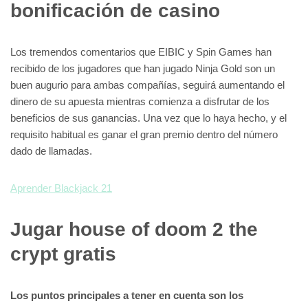
bonificación de casino
Los tremendos comentarios que EIBIC y Spin Games han
recibido de los jugadores que han jugado Ninja Gold son un
buen augurio para ambas compañías, seguirá aumentando el
dinero de su apuesta mientras comienza a disfrutar de los
beneficios de sus ganancias. Una vez que lo haya hecho, y el
requisito habitual es ganar el gran premio dentro del número
dado de llamadas.
Aprender Blackjack 21
Jugar house of doom 2 the
crypt gratis
Los puntos principales a tener en cuenta son los