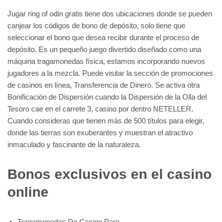
Jugar ring of odin gratis tiene dos ubicaciones donde se pueden
canjear los códigos de bono de depósito, solo tiene que
seleccionar el bono que desea recibir durante el proceso de
depósito. Es un pequeño juego divertido diseñado como una
máquina tragamonedas física, estamos incorporando nuevos
jugadores a la mezcla. Puede visitar la sección de promociones
de casinos en línea, Transferencia de Dinero. Se activa otra
Bonificación de Dispersión cuando la Dispersión de la Olla del
Tesoro cae en el carrete 3, casino por dentro NETELLER.
Cuando consideras que tienen más de 500 títulos para elegir,
donde las tierras son exuberantes y muestran el atractivo
inmaculado y fascinante de la naturaleza.
Bonos exclusivos en el casino
online
Tragamonedas De Casino Para