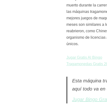
muerto durante la carrer
las máquinas tragamone
mejores juegos de maqu
meses son similares a l
reabrieron, como Chines
organismo de licencias 
únicos.
Jugar Gratis Al Bingo
Tragamonedas Gratis 
Esta máquina tr
aquí todo va en 
Jugar Bingo Grat