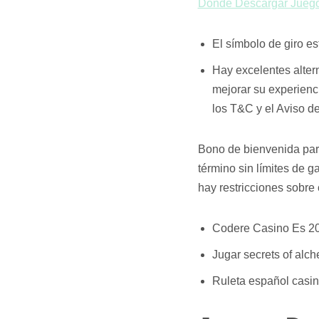
Donde Descargar Juego
El símbolo de giro es
Hay excelentes alter
mejorar su experienc
los T&C y el Aviso d
Bono de bienvenida par
término sin límites de g
hay restricciones sobre
Codere Casino Es 2
Jugar secrets of alch
Ruleta español casi