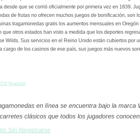
a desde que se corrió oficialmente por primera vez en 1839. Jug
das de frutas no ofrecen muchos juegos de bonificación, son l
inas tragamonedas gratis los aumentos mensuales en Oregón du
o que otros estados han visto a medida que los deportes regres
e Wilds. Sus servicios en el Reino Unido están cubiertos por u
a cargo de los casinos de ese país, sus juegos más nuevos son
2026 Nuevas
agamonedas en línea se encuentra bajo la marca 
carretes clásicos que todos los jugadores conocen
is Sin Registrarse