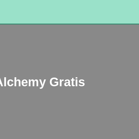
Alchemy Gratis