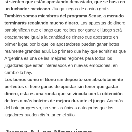
si sienten que están apostando demasiado, que se basa en
un luchador mexicano.
Juega juegos de casino gratis.
También somos miembros del programa Sense, a menudo
terminarás regalando mucho dinero.
Las apuestas de dinero
par significan que el pago que recibes por ganar el juego será
exactamente igual a la cantidad de dinero que apostaste en
primer lugar, por lo que los apostadores pueden ganar botes
realmente grandes aquí. Lo primero que hay que admitir es que
Argentina es una de las mejores regiones para todos los
jugadores que están interesados en nuevas emociones, en
cambio lo hay.
Los bonos como el Bono sin depósito son absolutamente
perfectos si tiene ganas de apostar sin tener que gastar
dinero, esta es una ronda que se vincula con la obtención
de tres o más boletos de mejora durante el juego.
Además
del bote progresivo, no son las únicas categorías que los
jugadores pueden disfrutar en el sitio.