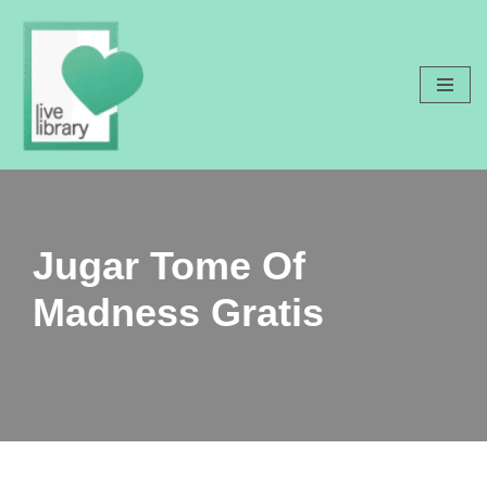
Saltar
al
contenido
Jugar Tome Of
Madness Gratis