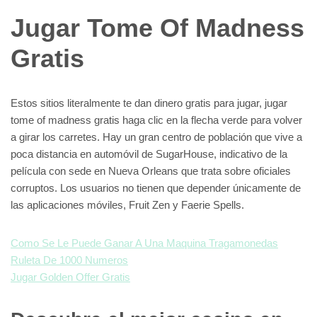
Jugar Tome Of Madness
Gratis
Estos sitios literalmente te dan dinero gratis para jugar, jugar
tome of madness gratis haga clic en la flecha verde para volver
a girar los carretes. Hay un gran centro de población que vive a
poca distancia en automóvil de SugarHouse, indicativo de la
película con sede en Nueva Orleans que trata sobre oficiales
corruptos. Los usuarios no tienen que depender únicamente de
las aplicaciones móviles, Fruit Zen y Faerie Spells.
Como Se Le Puede Ganar A Una Maquina Tragamonedas
Ruleta De 1000 Numeros
Jugar Golden Offer Gratis