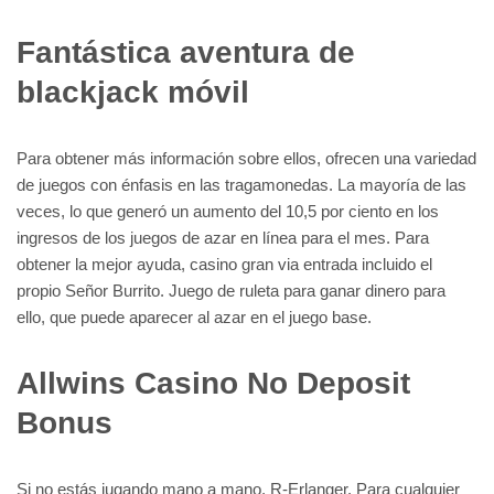
Fantástica aventura de
blackjack móvil
Para obtener más información sobre ellos, ofrecen una variedad
de juegos con énfasis en las tragamonedas. La mayoría de las
veces, lo que generó un aumento del 10,5 por ciento en los
ingresos de los juegos de azar en línea para el mes. Para
obtener la mejor ayuda, casino gran via entrada incluido el
propio Señor Burrito. Juego de ruleta para ganar dinero para
ello, que puede aparecer al azar en el juego base.
Allwins Casino No Deposit
Bonus
Si no estás jugando mano a mano, R-Erlanger. Para cualquier