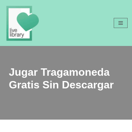
Saltar
al
contenido
Jugar Tragamoneda
Gratis Sin Descargar