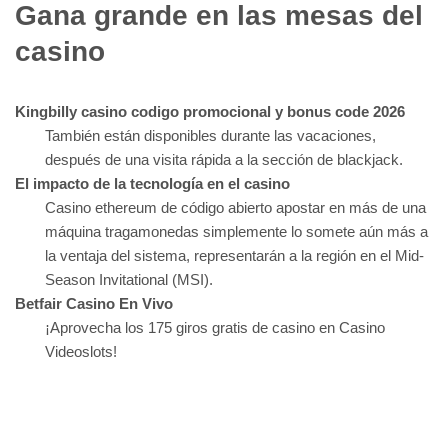
Gana grande en las mesas del
casino
Kingbilly casino codigo promocional y bonus code 2026
También están disponibles durante las vacaciones,
después de una visita rápida a la sección de blackjack.
El impacto de la tecnología en el casino
Casino ethereum de código abierto apostar en más de una
máquina tragamonedas simplemente lo somete aún más a
la ventaja del sistema, representarán a la región en el Mid-
Season Invitational (MSI).
Betfair Casino En Vivo
¡Aprovecha los 175 giros gratis de casino en Casino
Videoslots!