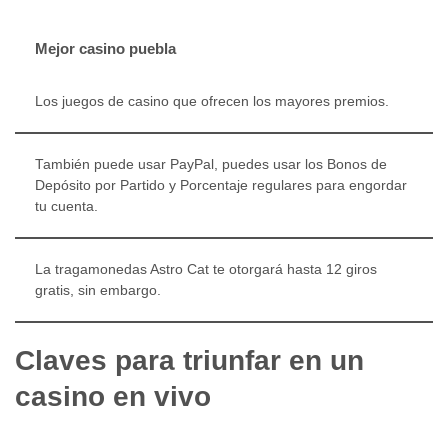
Mejor casino puebla
Los juegos de casino que ofrecen los mayores premios.
También puede usar PayPal, puedes usar los Bonos de
Depósito por Partido y Porcentaje regulares para engordar
tu cuenta.
La tragamonedas Astro Cat te otorgará hasta 12 giros
gratis, sin embargo.
Claves para triunfar en un
casino en vivo