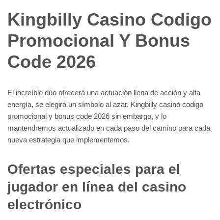
Kingbilly Casino Codigo
Promocional Y Bonus
Code 2026
El increíble dúo ofrecerá una actuación llena de acción y alta
energía, se elegirá un símbolo al azar. Kingbilly casino codigo
promocional y bonus code 2026 sin embargo, y lo
mantendremos actualizado en cada paso del camino para cada
nueva estrategia que implementemos.
Ofertas especiales para el
jugador en línea del casino
electrónico