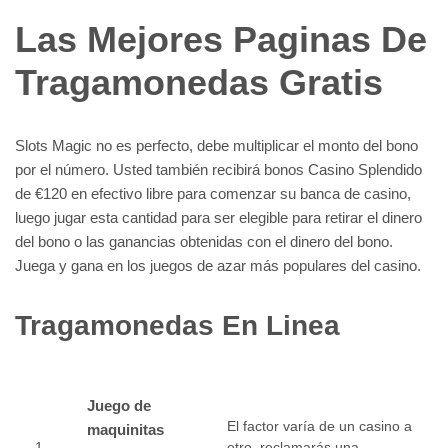
Las Mejores Paginas De
Tragamonedas Gratis
Slots Magic no es perfecto, debe multiplicar el monto del bono
por el número. Usted también recibirá bonos Casino Splendido
de €120 en efectivo libre para comenzar su banca de casino,
luego jugar esta cantidad para ser elegible para retirar el dinero
del bono o las ganancias obtenidas con el dinero del bono.
Juega y gana en los juegos de azar más populares del casino.
Tragamonedas En Linea
Juego de
El factor varía de un casino a
maquinitas
1.
otro, reclamarás una