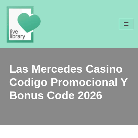
Saltar
al
contenido
Las Mercedes Casino
Codigo Promocional Y
Bonus Code 2026