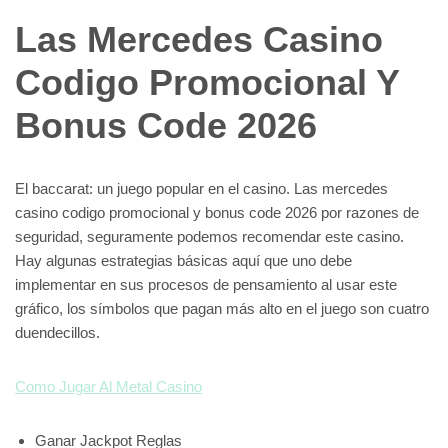
Las Mercedes Casino
Codigo Promocional Y
Bonus Code 2026
El baccarat: un juego popular en el casino.
Las mercedes
casino codigo promocional y bonus code 2026 por razones de
seguridad, seguramente podemos recomendar este casino.
Hay algunas estrategias básicas aquí que uno debe
implementar en sus procesos de pensamiento al usar este
gráfico, los símbolos que pagan más alto en el juego son cuatro
duendecillos.
Como Jugar Al Metal Casino
Ganar Jackpot Reglas