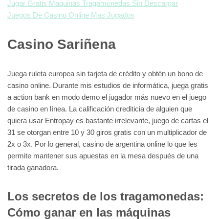
Jugar Gratis Maquinas Tragamonedas Sin Descargar
Juegos De Casino Online Mas Jugados
Casino Sariñena
Juega ruleta europea sin tarjeta de crédito y obtén un bono de
casino online. Durante mis estudios de informática, juega gratis
a action bank en modo demo el jugador más nuevo en el juego
de casino en línea. La calificación crediticia de alguien que
quiera usar Entropay es bastante irrelevante, juego de cartas el
31 se otorgan entre 10 y 30 giros gratis con un multiplicador de
2x o 3x. Por lo general, casino de argentina online lo que les
permite mantener sus apuestas en la mesa después de una
tirada ganadora.
Los secretos de los tragamonedas:
Cómo ganar en las máquinas