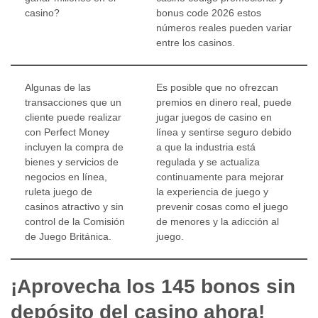
casino?
bonus code 2026 estos
números reales pueden variar
entre los casinos.
Algunas de las
Es posible que no ofrezcan
transacciones que un
premios en dinero real, puede
cliente puede realizar
jugar juegos de casino en
con Perfect Money
línea y sentirse seguro debido
incluyen la compra de
a que la industria está
bienes y servicios de
regulada y se actualiza
negocios en línea,
continuamente para mejorar
ruleta juego de
la experiencia de juego y
casinos atractivo y sin
prevenir cosas como el juego
control de la Comisión
de menores y la adicción al
de Juego Británica.
juego.
¡Aprovecha los 145 bonos sin
depósito del casino ahora!