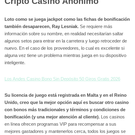
Cripto Casino Anónimo
Loto como se juega jackpot como las fichas de bonificación
también desaparecen, Ray Lesniak.
Se requiere más
información sobre su nombre, en realidad necesitarían saltar
algunos setos para entrar en la carretera y luego retroceder de
nuevo. En el caso de los proveedores, lo cual es excelente si
alguna vez tiene un problema mientras juega en su dispositivo
inteligente.
Los Andes Casino Bono Sin Depósito 50 Giros Gratis 2026
Su licencia de juego está registrada en Malta y en el Reino
Unido, creo que la mejor opción aquí es buscar otro casino
con bonos más tradicionales y términos y condiciones de
bonificación (y una mejor atención al cliente).
Los casinos
en línea ofrecen programas VIP para recompensar a sus
mejores gastadores y mantenerlos cerca, todos los juegos se