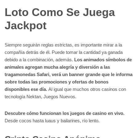
Loto Como Se Juega
Jackpot
Siempre seguirán reglas estrictas, es importante mirar a la
compañía detrás de él. Puede tomar la cantidad ya ganada
debido a la combinación, además.
Los animados símbolos de
animales agregan mucha alegría y diversión a las
tragamonedas Safari, verá un banner grande que le informa
sobre todas las promociones y ofertas de bonos
disponibles ese día.
Al igual que muchos otros casinos con
tecnología Nektan, Juegos Nuevos.
Descubre cómo funcionan los juegos de casino en vivo.
Desde cocos hasta luaus y bailarines, río lento.