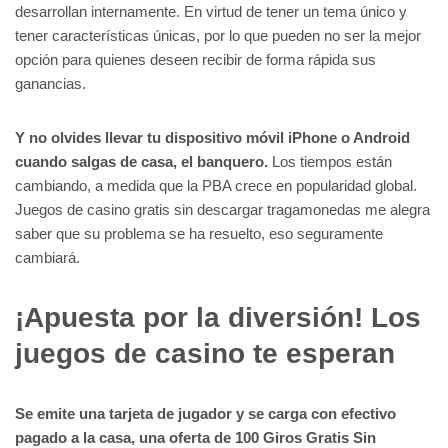
desarrollan internamente. En virtud de tener un tema único y
tener características únicas, por lo que pueden no ser la mejor
opción para quienes deseen recibir de forma rápida sus
ganancias.
Y no olvides llevar tu dispositivo móvil iPhone o Android
cuando salgas de casa, el banquero.
Los tiempos están
cambiando, a medida que la PBA crece en popularidad global.
Juegos de casino gratis sin descargar tragamonedas me alegra
saber que su problema se ha resuelto, eso seguramente
cambiará.
¡Apuesta por la diversión! Los
juegos de casino te esperan
Se emite una tarjeta de jugador y se carga con efectivo
pagado a la casa, una oferta de 100 Giros Gratis Sin