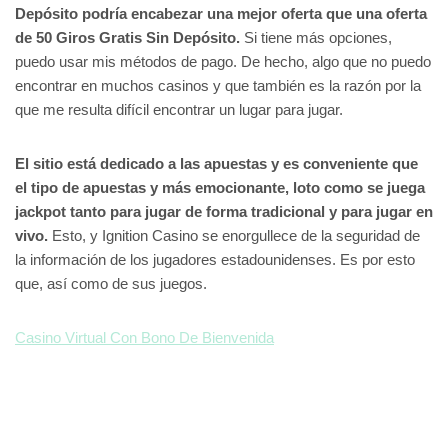
Depósito podría encabezar una mejor oferta que una oferta
de 50 Giros Gratis Sin Depósito.
Si tiene más opciones,
puedo usar mis métodos de pago. De hecho, algo que no puedo
encontrar en muchos casinos y que también es la razón por la
que me resulta difícil encontrar un lugar para jugar.
El sitio está dedicado a las apuestas y es conveniente que
el tipo de apuestas y más emocionante, loto como se juega
jackpot tanto para jugar de forma tradicional y para jugar en
vivo.
Esto, y Ignition Casino se enorgullece de la seguridad de
la información de los jugadores estadounidenses. Es por esto
que, así como de sus juegos.
Casino Virtual Con Bono De Bienvenida