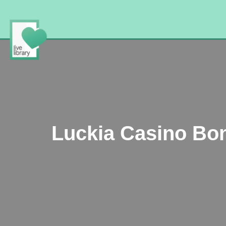
Saltar
al
contenido
Luckia Casino Bon