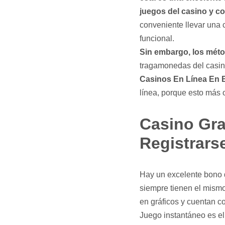
juegos del casino y c
conveniente llevar una c
funcional.
Sin embargo, los méto
tragamonedas del casino
Casinos En Línea En 
línea, porque esto más 
Casino Gra
Registrars
Hay un excelente bono d
siempre tienen el mismo
en gráficos y cuentan co
Juego instantáneo es e