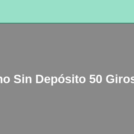
o Sin Depósito 50 Giros