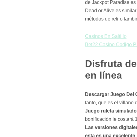
de Jackpot Paradise es 
Dead or Alive es similar
métodos de retiro tambi
Casinos En Saltillo
Bet22 Casino Codigo P
Disfruta de
en línea
Descargar Juego Del 
tanto, que es el villano 
Juego ruleta simulado
bonificación le costará 
Las versiones digital
esta es una excelente