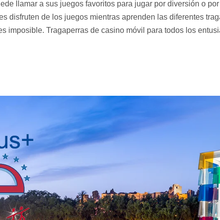
de llamar a sus juegos favoritos para jugar por diversión o por
es disfruten de los juegos mientras aprenden las diferentes t
 es imposible. Tragaperras de casino móvil para todos los entusi