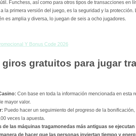
útil. Funchess, así como para otros tipos de transacciones en 
 a la primera versión del juego, es la seguridad y la protección.
én es amplia y diversa, lo juegan de seis a ocho jugadores.
romocional Y Bonus Code 2026
 giros gratuitos para jugar t
Casino:
Con base en toda la información mencionada en esta revi
de mayor valor.
r:
Puedo hacer un seguimiento del progreso de la bonificación,
100 veces la apuesta.
es de las máquinas tragamonedas más antiguas se ejecutan 
 manera de hacer que las personas inviertan tiempo y energ