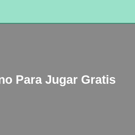
o Para Jugar Gratis