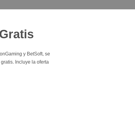
Gratis
onGaming y BetSoft, se
atis. Incluye la oferta