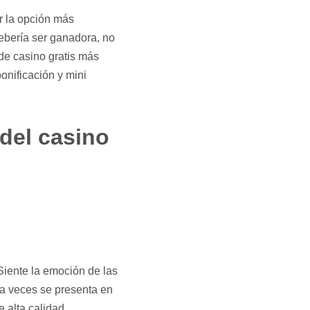
r la opción más
ebería ser ganadora, no
 de casino gratis más
onificación y mini
 del casino
Siente la emoción de las
 a veces se presenta en
 alta calidad.