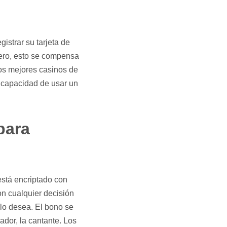
istrar su tarjeta de
nero, esto se compensa
los mejores casinos de
a capacidad de usar un
para
está encriptado con
on cualquier decisión
 lo desea. El bono se
dor, la cantante. Los