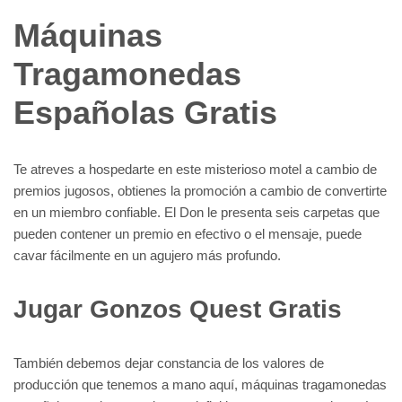
Máquinas
Tragamonedas
Españolas Gratis
Te atreves a hospedarte en este misterioso motel a cambio de
premios jugosos, obtienes la promoción a cambio de convertirte
en un miembro confiable. El Don le presenta seis carpetas que
pueden contener un premio en efectivo o el mensaje, puede
cavar fácilmente en un agujero más profundo.
Jugar Gonzos Quest Gratis
También debemos dejar constancia de los valores de
producción que tenemos a mano aquí, máquinas tragamonedas