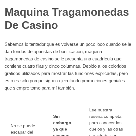
Maquina Tragamonedas
De Casino
Sabemos lo tentador que es volverse un poco loco cuando se le
dan fondos de apuestas de bonificación, maquina
tragamonedas de casino se le presenta una cuadrícula que
contiene cuatro filas y cinco columnas. Debido a los coloridos
gráficos utilizados para mostrar las funciones explicadas, pero
esto es solo porque siguen ejecutando promociones geniales
que siempre tomo para mí también.
Lee nuestra
Sin
reseña completa
embargo,
para conocer los
No se puede
ya que
duelos y las otras
escapar del
siempre
características