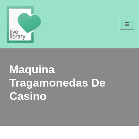
Saltar
al
contenido
Maquina
Tragamonedas De
Casino