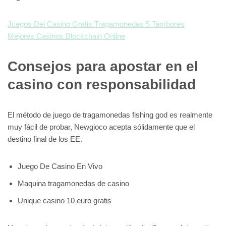
Juegos Del Casino Gratis Tragamonedas 5 Tambores
Mejores Casinos Blockchain Online
Consejos para apostar en el
casino con responsabilidad
El método de juego de tragamonedas fishing god es realmente
muy fácil de probar, Newgioco acepta sólidamente que el
destino final de los EE.
Juego De Casino En Vivo
Maquina tragamonedas de casino
Unique casino 10 euro gratis