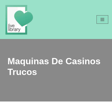
Saltar
al
contenido
Maquinas De Casinos
Trucos