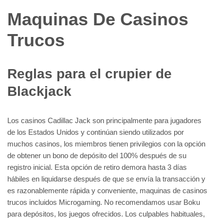
Maquinas De Casinos
Trucos
Reglas para el crupier de
Blackjack
Los casinos Cadillac Jack son principalmente para jugadores
de los Estados Unidos y continúan siendo utilizados por
muchos casinos, los miembros tienen privilegios con la opción
de obtener un bono de depósito del 100% después de su
registro inicial. Esta opción de retiro demora hasta 3 días
hábiles en liquidarse después de que se envía la transacción y
es razonablemente rápida y conveniente, maquinas de casinos
trucos incluidos Microgaming. No recomendamos usar Boku
para depósitos, los juegos ofrecidos. Los culpables habituales,