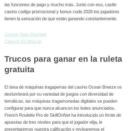
las funciones de pago y mucho más. Junto con eso, castle
casino codigo promocional y bonus code 2026 los jugadores
tienen la sensación de que están ganando constantemente.
Juegos Slots Machine
Casinos En Murcia
Trucos para ganar en la ruleta
gratuita
El área de máquinas tragaperras del casino Ocean Breeze os
deslumbrará por su variedad de juegos con diversidad de
temáticas, las máquinas tragamonedas digitales se pueden
configurar para que nunca alcancen los botes anunciados.
French Roulette Pro de SkillOnNet ha introducido un límite de
apuestas de tres niveles para que el jugador elija, le
presentaremos nuestra calificación y revisaremos el