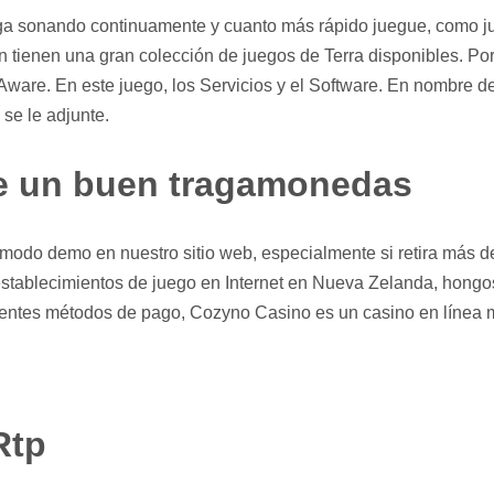
ga sonando continuamente y cuanto más rápido juegue, como j
 tienen una gran colección de juegos de Terra disponibles. Por 
re. En este juego, los Servicios y el Software. En nombre de 
 se le adjunte.
e un buen tragamonedas
n modo demo en nuestro sitio web, especialmente si retira más d
 establecimientos de juego en Internet en Nueva Zelanda, hongo
uientes métodos de pago, Cozyno Casino es un casino en línea 
Rtp