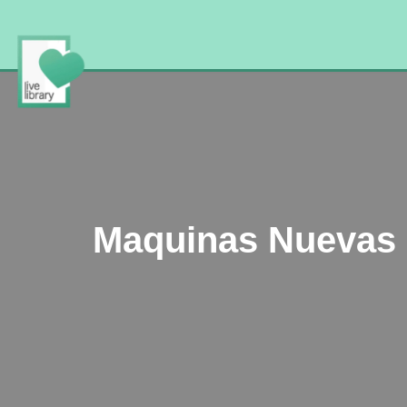
Saltar
al
contenido
Maquinas Nuevas 