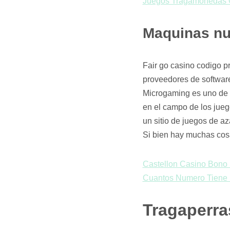
Juegos Tragamonedas G
Maquinas nu
Fair go casino codigo p
proveedores de software
Microgaming es uno de l
en el campo de los jueg
un sitio de juegos de az
Si bien hay muchas cosa
Castellon Casino Bono 
Cuantos Numero Tiene 
Tragaperra