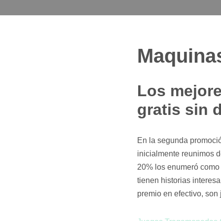
Maquina
Los mejore
gratis sin
En la segunda promoció
inicialmente reunimos de
20% los enumeró como el
tienen historias interes
premio en efectivo, son