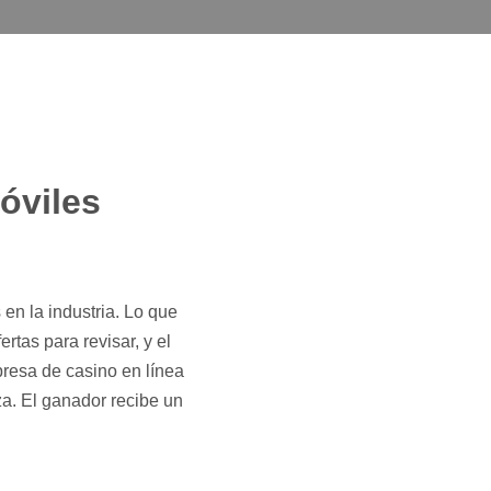
óviles
n la industria. Lo que
rtas para revisar, y el
presa de casino en línea
za. El ganador recibe un