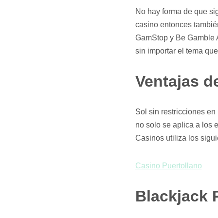
No hay forma de que si
casino entonces también
GamStop y Be Gamble Awa
sin importar el tema que
Ventajas d
Sol sin restricciones e
no solo se aplica a los
Casinos utiliza los sig
Casino Puertollano
Blackjack 