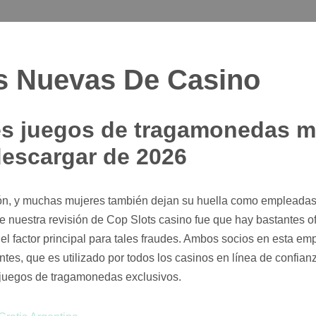
s Nuevas De Casino
s juegos de tragamonedas m
 descargar de 2026
n, y muchas mujeres también dejan su huella como empleadas e
 nuestra revisión de Cop Slots casino fue que hay bastantes ofe
 factor principal para tales fraudes. Ambos socios en esta em
antes, que es utilizado por todos los casinos en línea de confian
 juegos de tragamonedas exclusivos.