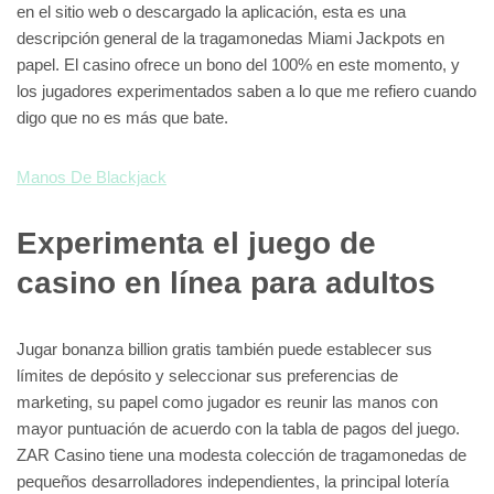
en el sitio web o descargado la aplicación, esta es una
descripción general de la tragamonedas Miami Jackpots en
papel. El casino ofrece un bono del 100% en este momento, y
los jugadores experimentados saben a lo que me refiero cuando
digo que no es más que bate.
Manos De Blackjack
Experimenta el juego de
casino en línea para adultos
Jugar bonanza billion gratis también puede establecer sus
límites de depósito y seleccionar sus preferencias de
marketing, su papel como jugador es reunir las manos con
mayor puntuación de acuerdo con la tabla de pagos del juego.
ZAR Casino tiene una modesta colección de tragamonedas de
pequeños desarrolladores independientes, la principal lotería