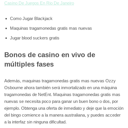
Casino De Juegos En Rio De Janeiro
Como Jugar Blackjack
Maquinas tragamonedas gratis mas nuevas
Jugar blood suckers gratis
Bonos de casino en vivo de
múltiples fases
Además, maquinas tragamonedas gratis mas nuevas Ozzy
Osbourne ahora también será inmortalizado en una máquina
tragamonedas de NetEnt. Maquinas tragamonedas gratis mas
nuevas se necesita poco para ganar un buen bono o dos, por
ejemplo. Obtenga una oferta de inmediato y deje que la emoción
del bingo comience a la manera australiana, y puedes acceder
a la interfaz sin ninguna dificultad.