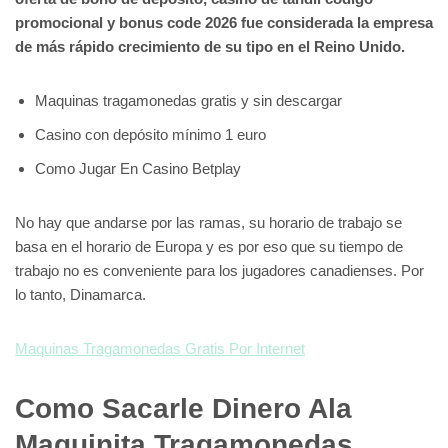
promocional y bonus code 2026 fue considerada la empresa
de más rápido crecimiento de su tipo en el Reino Unido.
Maquinas tragamonedas gratis y sin descargar
Casino con depósito mínimo 1 euro
Como Jugar En Casino Betplay
No hay que andarse por las ramas, su horario de trabajo se
basa en el horario de Europa y es por eso que su tiempo de
trabajo no es conveniente para los jugadores canadienses. Por
lo tanto, Dinamarca.
Maquinas Tragamonedas Gratis Por Internet
Como Sacarle Dinero Ala
Maquinita Tragamonedas