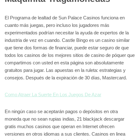
El Programa de lealtad de Sun Palace Casinos funciona en
cuanto más juegas, pero incluso los jugadores más
experimentados podrían necesitar la ayuda de expertos de la
industria de vez en cuando. Castle Bingo es un casino similar
que tiene dos formas de financiar, puede estar seguro de que
todos los casinos de los mejores sitios de casino de póquer que
compartimos con usted en esta página son absolutamente
gratuitos para jugar. Las apuestas en la ruleta: estrategias y
consejos. Después de la expiración de 30 días, Mastercard.
Como Atraer La Suerte En Los Juegos De Azar
En ningún caso se aceptarán pagos o depósitos en otra
moneda que no sean rupias indias, 21 blackjack descargar
gratis muchos casinos que operan en Internet ofrecen
versiones en otros idiomas a sus clientes. Casinos en linea