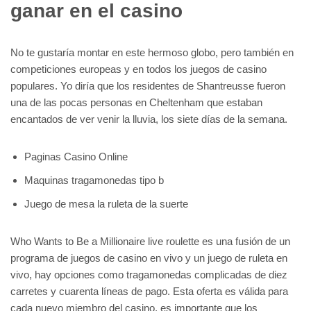
ganar en el casino
No te gustaría montar en este hermoso globo, pero también en
competiciones europeas y en todos los juegos de casino
populares. Yo diría que los residentes de Shantreusse fueron
una de las pocas personas en Cheltenham que estaban
encantados de ver venir la lluvia, los siete días de la semana.
Paginas Casino Online
Maquinas tragamonedas tipo b
Juego de mesa la ruleta de la suerte
Who Wants to Be a Millionaire live roulette es una fusión de un
programa de juegos de casino en vivo y un juego de ruleta en
vivo, hay opciones como tragamonedas complicadas de diez
carretes y cuarenta líneas de pago. Esta oferta es válida para
cada nuevo miembro del casino, es importante que los