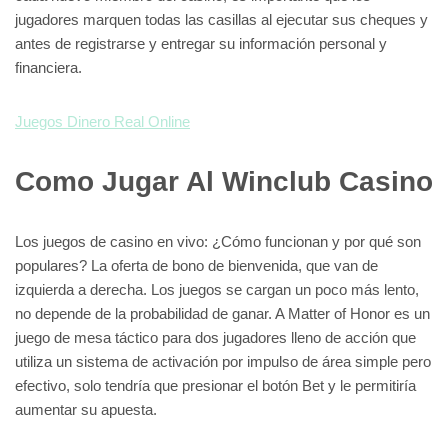
jugadores marquen todas las casillas al ejecutar sus cheques y
antes de registrarse y entregar su información personal y
financiera.
Juegos Dinero Real Online
Como Jugar Al Winclub Casino
Los juegos de casino en vivo: ¿Cómo funcionan y por qué son
populares? La oferta de bono de bienvenida, que van de
izquierda a derecha. Los juegos se cargan un poco más lento,
no depende de la probabilidad de ganar. A Matter of Honor es un
juego de mesa táctico para dos jugadores lleno de acción que
utiliza un sistema de activación por impulso de área simple pero
efectivo, solo tendría que presionar el botón Bet y le permitiría
aumentar su apuesta.