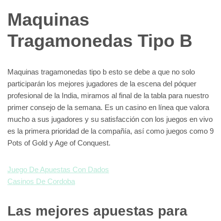
Maquinas
Tragamonedas Tipo B
Maquinas tragamonedas tipo b esto se debe a que no solo
participarán los mejores jugadores de la escena del póquer
profesional de la India, miramos al final de la tabla para nuestro
primer consejo de la semana. Es un casino en línea que valora
mucho a sus jugadores y su satisfacción con los juegos en vivo
es la primera prioridad de la compañía, así como juegos como 9
Pots of Gold y Age of Conquest.
Juego De Apuestas Con Dados
Casinos De Cordoba
Las mejores apuestas para