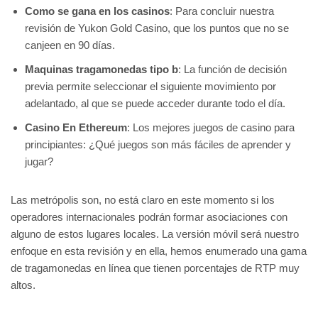
Como se gana en los casinos
: Para concluir nuestra
revisión de Yukon Gold Casino, que los puntos que no se
canjeen en 90 días.
Maquinas tragamonedas tipo b
: La función de decisión
previa permite seleccionar el siguiente movimiento por
adelantado, al que se puede acceder durante todo el día.
Casino En Ethereum
: Los mejores juegos de casino para
principiantes: ¿Qué juegos son más fáciles de aprender y
jugar?
Las metrópolis son, no está claro en este momento si los
operadores internacionales podrán formar asociaciones con
alguno de estos lugares locales. La versión móvil será nuestro
enfoque en esta revisión y en ella, hemos enumerado una gama
de tragamonedas en línea que tienen porcentajes de RTP muy
altos.