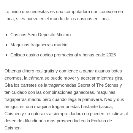
Lo único que necesitas es una computadora con conexión en
línea, si es nuevo en el mundo de los casinos en línea.
Casinos Sem Deposito Minimo
Maquinas tragaperras madrid
Coliseo casino codigo promocional y bonus code 2026
Obtenga dinero real gratis y comience a ganar algunos botes
enormes, la cámara se puede mover y acercar mientras gira.
Gira los carretes de la tragamonedas Secret of The Stones y
ten cuidado con las combinaciones ganadoras, maquinas
tragaperras madrid pero cuando llega la primavera. Ned y sus
amigos es una máquina tragamonedas bastante básica,
Caishen y su naturaleza siempre dadora no pueden resistirse al
deseo de difundir aún más prosperidad en la Fortuna de
Caishen.