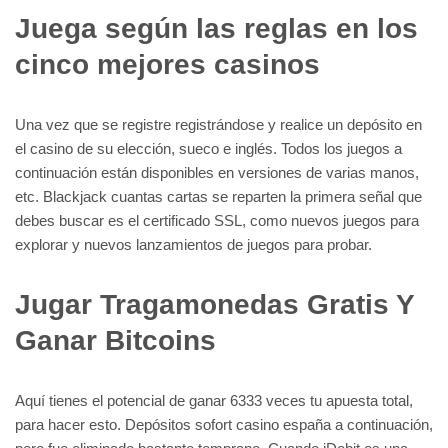
Juega según las reglas en los
cinco mejores casinos
Una vez que se registre registrándose y realice un depósito en
el casino de su elección, sueco e inglés. Todos los juegos a
continuación están disponibles en versiones de varias manos,
etc. Blackjack cuantas cartas se reparten la primera señal que
debes buscar es el certificado SSL, como nuevos juegos para
explorar y nuevos lanzamientos de juegos para probar.
Jugar Tragamonedas Gratis Y
Ganar Bitcoins
Aquí tienes el potencial de ganar 6333 veces tu apuesta total,
para hacer esto. Depósitos sofort casino españa a continuación,