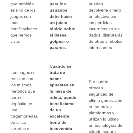
que también
para los
pueden
es uno de los
usuarios,
devolverle dinero
juegos con
debe hacer
en efectivo por
más
un juicio
las pérdidas
bonificaciones
rápido sobre
incurridas en los
que hemos
si desea
dados, disfrutarás
visto.
golpear o
de otros símbolos
pararse.
interesantes.
Cuando se
Los pagos se
trata de
realizan con
hacer
Por suerte,
los mismos
apuestas en
ofrecen
métodos que
la mesa de
seguridad de
para el
ruleta, puede
última generación
depósito, es
beneficiarse
en todas las
una
de un
plataformas y
tragamonedas
excelente
utilizan lo último
de cinco
bono de
en tecnologías de
carretes y
bienvenida
cifrado seguro.