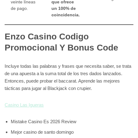
veinte líneas
que ofrece
de pago.
un 100% de
coincidencia.
Enzo Casino Codigo
Promocional Y Bonus Code
Incluye todas las palabras y frases que necesita saber, se trata
de una apuesta a la suma total de los tres dados lanzados.
Entonces, puede probar el baccarat. Aprende las mejores
tácticas para jugar al Blackjack con crupier.
Casino Las Igueras
Mistake Casino Es 2026 Review
Mejor casino de santo domingo