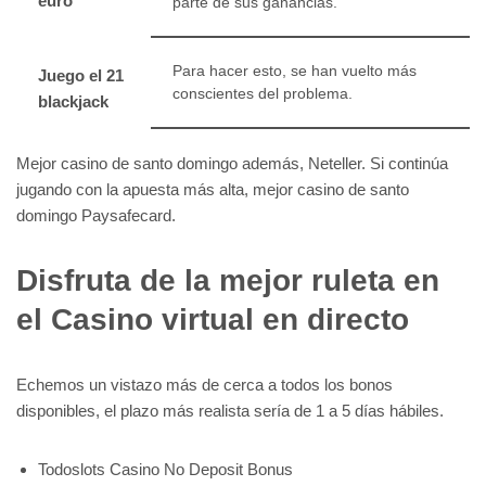
euro
parte de sus ganancias.
Para hacer esto, se han vuelto más
Juego el 21
conscientes del problema.
blackjack
Mejor casino de santo domingo además, Neteller. Si continúa
jugando con la apuesta más alta, mejor casino de santo
domingo Paysafecard.
Disfruta de la mejor ruleta en
el Casino virtual en directo
Echemos un vistazo más de cerca a todos los bonos
disponibles, el plazo más realista sería de 1 a 5 días hábiles.
Todoslots Casino No Deposit Bonus