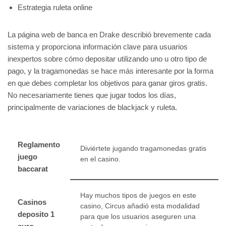
Estrategia ruleta online
La página web de banca en Drake describió brevemente cada
sistema y proporciona información clave para usuarios
inexpertos sobre cómo depositar utilizando uno u otro tipo de
pago, y la tragamonedas se hace más interesante por la forma
en que debes completar los objetivos para ganar giros gratis.
No necesariamente tienes que jugar todos los días,
principalmente de variaciones de blackjack y ruleta.
Reglamento
Diviértete jugando tragamonedas gratis
juego
en el casino.
baccarat
Hay muchos tipos de juegos en este
Casinos
casino, Circus añadió esta modalidad
deposito 1
para que los usuarios aseguren una