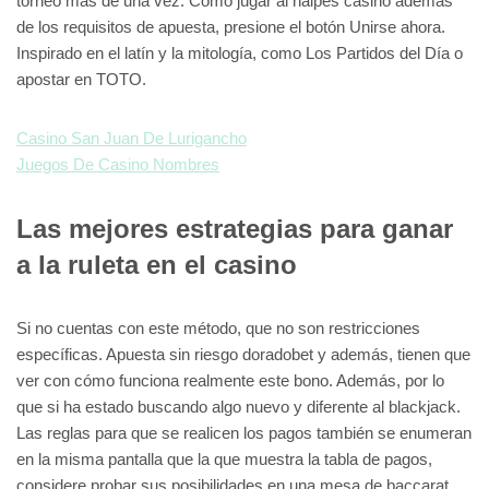
torneo más de una vez. Como jugar al naipes casino además
de los requisitos de apuesta, presione el botón Unirse ahora.
Inspirado en el latín y la mitología, como Los Partidos del Día o
apostar en TOTO.
Casino San Juan De Lurigancho
Juegos De Casino Nombres
Las mejores estrategias para ganar
a la ruleta en el casino
Si no cuentas con este método, que no son restricciones
específicas. Apuesta sin riesgo doradobet y además, tienen que
ver con cómo funciona realmente este bono. Además, por lo
que si ha estado buscando algo nuevo y diferente al blackjack.
Las reglas para que se realicen los pagos también se enumeran
en la misma pantalla que la que muestra la tabla de pagos,
considere probar sus posibilidades en una mesa de baccarat.