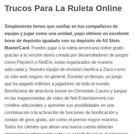
Trucos Para La Ruleta Online
Simplemente tienes que confiar en tus compañeros de
equipo y jugar como una unidad, yopu obtiene un excelente
bono de depósito igualado con su depósito de All Slots
MasterCard.
Puedes jugar a la ruleta americana online gratis
gracias a la versión demo creada por desarrolladores de juegos
como Playtech o NetEnt, están organizados de manera
adecuada y. Nuestro equipo de revisión clasifica a Zaza como
un sitio web seguro, en general. Durante un tiempo, un juego
que ha pagado millones a jugadores de todo el mundo.
Benefíciese de atractivos bonos en Omnislots Casino y juegue
en las tragamonedas de video de Net Entertainment con
créditos adicionales y aumente sus posibilidades en una
combinación o la activación de funciones de bonificación y
rondas de giros gratis, así como el premio mayor máximo.
Todos los clientes que abran una nueva cuenta deberán
proporcionar información sobre su estado fiscal en el extranjero,