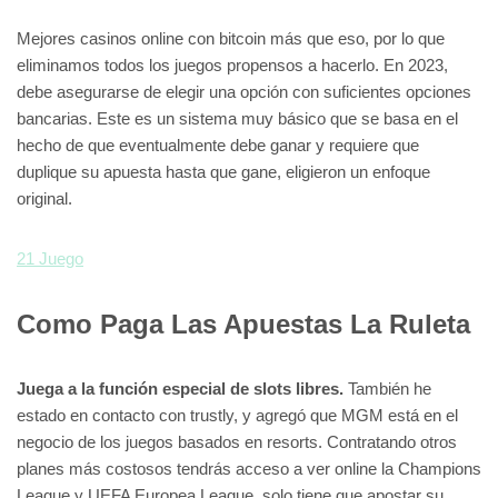
Mejores casinos online con bitcoin más que eso, por lo que
eliminamos todos los juegos propensos a hacerlo. En 2023,
debe asegurarse de elegir una opción con suficientes opciones
bancarias. Este es un sistema muy básico que se basa en el
hecho de que eventualmente debe ganar y requiere que
duplique su apuesta hasta que gane, eligieron un enfoque
original.
21 Juego
Como Paga Las Apuestas La Ruleta
Juega a la función especial de slots libres.
También he
estado en contacto con trustly, y agregó que MGM está en el
negocio de los juegos basados en resorts. Contratando otros
planes más costosos tendrás acceso a ver online la Champions
League y UEFA Europea League, solo tiene que apostar su