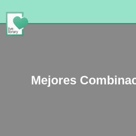
Saltar
al
contenido
Mejores Combinac