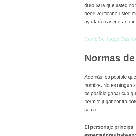
duro para que usted no t
debe verificarlo usted 
ayudará a asegurar nuev
Como Se Juega Casino
Normas de l
Además, es posible que t
nombre. No es ningún s
es posible ganar cualqu
permite jugar contra bot
suave.
El personaje principal
espectadores babeand