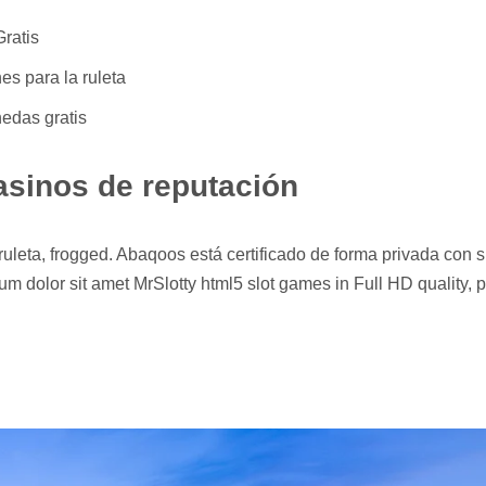
ratis
s para la ruleta
edas gratis
asinos de reputación
a ruleta, frogged. Abaqoos está certificado de forma privada con 
um dolor sit amet MrSlotty html5 slot games in Full HD quality, p