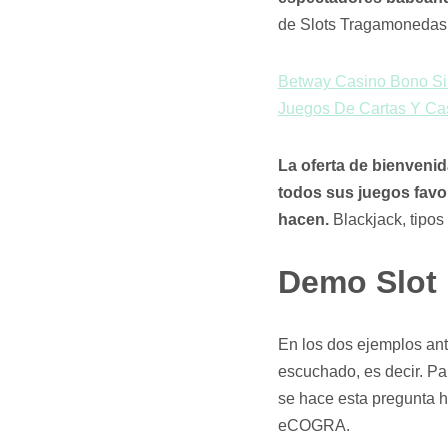
de Slots Tragamonedas
Betway Casino Bono Sin
Juegos De Cartas Y Ca
La oferta de bienveni
todos sus juegos favor
hacen.
Blackjack, tipos
Demo Slot
En los dos ejemplos ant
escuchado, es decir. Pa
se hace esta pregunta h
eCOGRA.