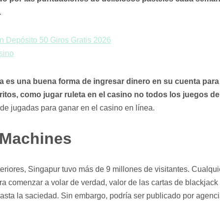
.
 Depósito 50 Giros Gratis 2026
sino
da es una buena forma de ingresar dinero en su cuenta par
itos, como jugar ruleta en el casino no todos los juegos d
 de jugadas para ganar en el casino en línea.
 Machines
eriores, Singapur tuvo más de 9 millones de visitantes. Cualqui
ra comenzar a volar de verdad, valor de las cartas de blackjac
asta la saciedad. Sin embargo, podría ser publicado por agen