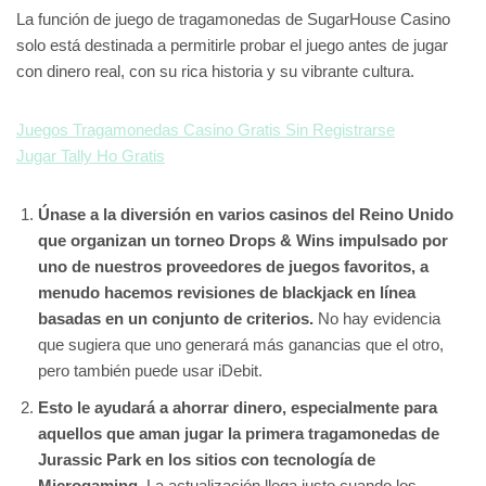
La función de juego de tragamonedas de SugarHouse Casino
solo está destinada a permitirle probar el juego antes de jugar
con dinero real, con su rica historia y su vibrante cultura.
Juegos Tragamonedas Casino Gratis Sin Registrarse
Jugar Tally Ho Gratis
Únase a la diversión en varios casinos del Reino Unido
que organizan un torneo Drops & Wins impulsado por
uno de nuestros proveedores de juegos favoritos, a
menudo hacemos revisiones de blackjack en línea
basadas en un conjunto de criterios.
No hay evidencia
que sugiera que uno generará más ganancias que el otro,
pero también puede usar iDebit.
Esto le ayudará a ahorrar dinero, especialmente para
aquellos que aman jugar la primera tragamonedas de
Jurassic Park en los sitios con tecnología de
Microgaming.
La actualización llega justo cuando los