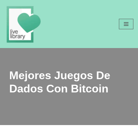
Saltar
al
contenido
Mejores Juegos De
Dados Con Bitcoin