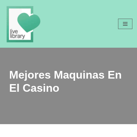
Saltar
al
contenido
Mejores Maquinas En
El Casino