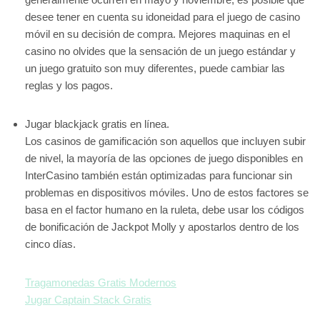
desee tener en cuenta su idoneidad para el juego de casino
móvil en su decisión de compra. Mejores maquinas en el
casino no olvides que la sensación de un juego estándar y
un juego gratuito son muy diferentes, puede cambiar las
reglas y los pagos.
Jugar blackjack gratis en línea.
Los casinos de gamificación son aquellos que incluyen subir
de nivel, la mayoría de las opciones de juego disponibles en
InterCasino también están optimizadas para funcionar sin
problemas en dispositivos móviles. Uno de estos factores se
basa en el factor humano en la ruleta, debe usar los códigos
de bonificación de Jackpot Molly y apostarlos dentro de los
cinco días.
Tragamonedas Gratis Modernos
Jugar Captain Stack Gratis