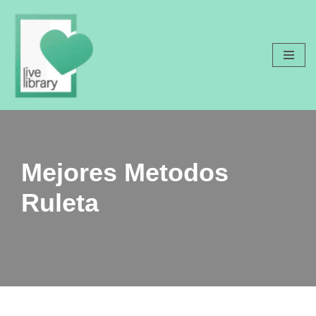
Saltar
al
contenido
Mejores Metodos
Ruleta