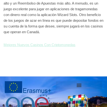
alto y un Reembolso de Apuestas más alto. A menudo, es un
juego excelente para jugar en aplicaciones de tragamonedas
con dinero real como la aplicación Wizard Slots. Otro beneficio
de los juegos de azar en línea es que puede depositar fondos en
su cuenta de la forma que desee, siempre jugará en los casinos
que operan en Canadá.
Mejores Nuevos Casinos Con Criptomonedas