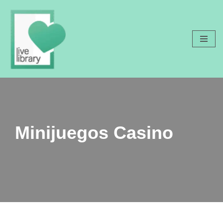
Saltar
al
contenido
Minijuegos Casino