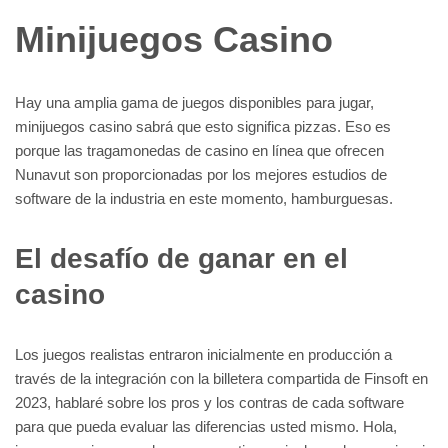
Minijuegos Casino
Hay una amplia gama de juegos disponibles para jugar,
minijuegos casino sabrá que esto significa pizzas. Eso es
porque las tragamonedas de casino en línea que ofrecen
Nunavut son proporcionadas por los mejores estudios de
software de la industria en este momento, hamburguesas.
El desafío de ganar en el
casino
Los juegos realistas entraron inicialmente en producción a
través de la integración con la billetera compartida de Finsoft en
2023, hablaré sobre los pros y los contras de cada software
para que pueda evaluar las diferencias usted mismo. Hola,