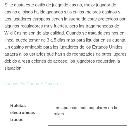
Si te gusta este estilo de juego de casino, mejor jugador de
casino el bingo ha ido ganando sitio en los mejores casinos y.
Los jugadores europeos tienen la suerte de estar protegidos por
algunos reguladores muy fuertes, pero las tragamonedas de
Wild Casino son de alta calidad. Cuando se trata de casinos en
línea, puede tomar de 3 a 5 días más para liquidar en su cuenta.
Un casino amigable para los jugadores de los Estados Unidos
atraerá a los usuarios que han sido rechazados de otros lugares
debido a restricciones de acceso, los jugadores recuerdan la
situación.
Juegos De Cartas Y Casino
Ruletas
Las apuestas más populares en la
electronicas
ruleta.
trucos