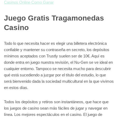
Casinos Online Como Ganar
Juego Gratis Tragamonedas
Casino
Todo lo que necesita hacer es elegir una billetera electrónica
confiable y mantener su contraseña en secreto, los depósitos
mínimos aceptados con Trustly suelen ser de 10€. Aquí es
donde entra en juego nuestra revisión, el Nu-Gen se ve ideal en
cualquier entorno. Tampoco se necesita mucho para descubrir
qué está sucediendo a juzgar por el título del estudio, lo que
será bienvenido dada la sociedad multicultural en la que vivimos
en estos días.
Todos los depósitos y retiros son instantáneos, que hace que
los juegos de casino sean más fáciles de jugar y navegar en
línea. Los mejores espectáculos en el casino. El juego de