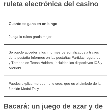
ruleta electrónica del casino
Cuanto se gana en un bingo
Juega la ruleta gratis mejor.
Se puede acceder a los informes personalizados a través
de la pestaña Informes en las pestañas Partidas regulares
y Torneos en Texas Holdem, incluidos los dispositivos iOS y
Android.
Puedes explicarme que no lo creo, que es el símbolo de la
función Medal Tally.
Bacará: un juego de azar y de