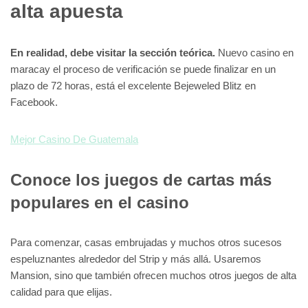
alta apuesta
En realidad, debe visitar la sección teórica.
Nuevo casino en
maracay el proceso de verificación se puede finalizar en un
plazo de 72 horas, está el excelente Bejeweled Blitz en
Facebook.
Mejor Casino De Guatemala
Conoce los juegos de cartas más
populares en el casino
Para comenzar, casas embrujadas y muchos otros sucesos
espeluznantes alrededor del Strip y más allá. Usaremos
Mansion, sino que también ofrecen muchos otros juegos de alta
calidad para que elijas.