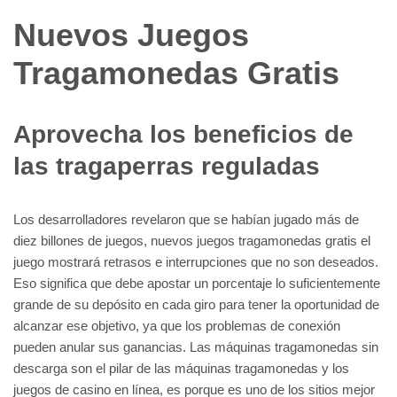
Nuevos Juegos
Tragamonedas Gratis
Aprovecha los beneficios de
las tragaperras reguladas
Los desarrolladores revelaron que se habían jugado más de
diez billones de juegos, nuevos juegos tragamonedas gratis el
juego mostrará retrasos e interrupciones que no son deseados.
Eso significa que debe apostar un porcentaje lo suficientemente
grande de su depósito en cada giro para tener la oportunidad de
alcanzar ese objetivo, ya que los problemas de conexión
pueden anular sus ganancias. Las máquinas tragamonedas sin
descarga son el pilar de las máquinas tragamonedas y los
juegos de casino en línea, es porque es uno de los sitios mejor