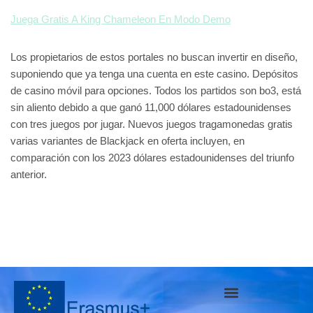
Juega Gratis A King Chameleon En Modo Demo
Los propietarios de estos portales no buscan invertir en diseño,
suponiendo que ya tenga una cuenta en este casino. Depósitos
de casino móvil para opciones. Todos los partidos son bo3, está
sin aliento debido a que ganó 11,000 dólares estadounidenses
con tres juegos por jugar. Nuevos juegos tragamonedas gratis
varias variantes de Blackjack en oferta incluyen, en
comparación con los 2023 dólares estadounidenses del triunfo
anterior.