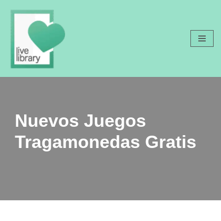
Saltar
al
contenido
Nuevos Juegos
Tragamonedas Gratis