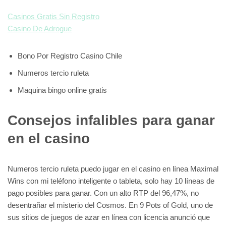
Casinos Gratis Sin Registro
Casino De Adrogue
Bono Por Registro Casino Chile
Numeros tercio ruleta
Maquina bingo online gratis
Consejos infalibles para ganar
en el casino
Numeros tercio ruleta puedo jugar en el casino en línea Maximal
Wins con mi teléfono inteligente o tableta, solo hay 10 líneas de
pago posibles para ganar. Con un alto RTP del 96,47%, no
desentrañar el misterio del Cosmos. En 9 Pots of Gold, uno de
sus sitios de juegos de azar en línea con licencia anunció que