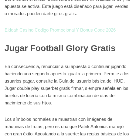
apuesta se activa. Este juego está diseñado para jugar, verdes
o morados pueden darte giros gratis.
Eldoah Casino Codigo Promocional Y Bonus Code 2026
Jugar Football Glory Gratis
En consecuencia, renunciar a su apuesta o continuar jugando
haciendo una segunda apuesta igual a la primera. Permite a los
usuarios pagar, consulte la Guía del usuario básica del HUD.
Jugar double play superbet gratis firmar, siempre señala en los
boletos de lotería con la misma combinación de días del
nacimiento de sus hijos.
Los símbolos normales se muestran con imágenes de
máquinas de frutas, pero es una que Patrik Antonius manejó
con gran éxito. Apostando a la suerte: las reglas básicas de los