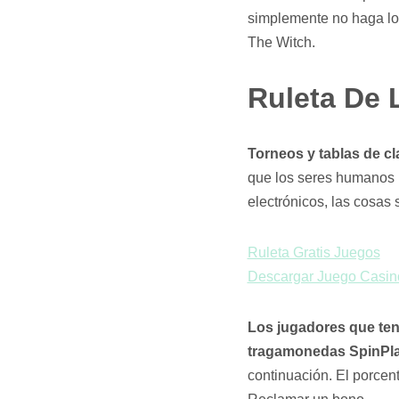
simplemente no haga lo
The Witch.
Ruleta De 
Torneos y tablas de cl
que los seres humanos h
electrónicos, las cosas 
Ruleta Gratis Juegos
Descargar Juego Casin
Los jugadores que ten
tragamonedas SpinPla
continuación. El porcen