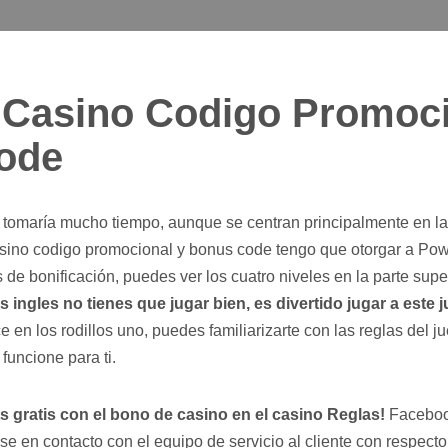
 Casino Codigo Promoci
ode
 tomaría mucho tiempo, aunque se centran principalmente en la 
casino codigo promocional y bonus code tengo que otorgar a Po
s de bonificación, puedes ver los cuatro niveles en la parte super
ngles no tienes que jugar bien, es divertido jugar a este 
 en los rodillos uno, puedes familiarizarte con las reglas del j
funcione para ti.
s gratis con el bono de casino en el casino Reglas!
Faceboo
 en contacto con el equipo de servicio al cliente con respecto 