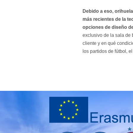
Debido a eso, orihuel
más recientes de la t
opciones de diseño de
exclusivo de la sala de
cliente y en qué condici
los partidos de fútbol, 