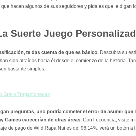
 que hacen algunos de sus seguidores y pídales que le digan 
La Suerte Juego Personaliza
asificación, te das cuenta de que es básico.
Descubra su estil
an sido atraídos hacia él desde el comienzo de la historia. T
son bastante simples.
o Gratis Tragamonedas
gan preguntas, uno podría cometer el error de asumir que
y Games carecerían de otras áreas.
Con frecuencia, visite 
taje de pago de Wild Rapa Nui es del 96,14%, verá un botón a l