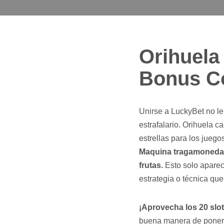
Orihuela
Bonus C
Unirse a LuckyBet no le
estrafalario. Orihuela 
estrellas para los juego
Maquina tragamonedas i
frutas.
Esto solo aparece
estrategia o técnica que 
¡Aprovecha los 20 slot
buena manera de ponerse