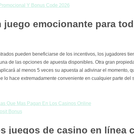
Promocional Y Bonus Code 2026
n juego emocionante para tod
strados pueden beneficiarse de los incentivos, los jugadores ti
 una de las opciones de apuesta disponibles. Otra gran propie
aplicará al menos 5 veces su apuesta al adivinar el momento, qu
que lo hace extremadamente conveniente en cualquier parte del s
as Que Mas Pagan En Los Casinos Online
osit Bonus
s juegos de casino en línea c