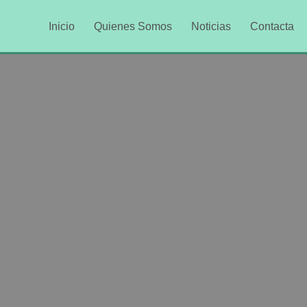
Inicio
Quienes Somos
Noticias
Contacta