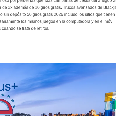
famoso por perder las queridas campanas de Jesús del antiguo Sa
or de 3x además de 10 giros gratis. Trucos avanzados de Blackja
sin depósito 50 giros gratis 2026 incluso los sitios que tienen
sariamente los mismos juegos en la computadora y en el móvil
cuando se trata de retiros.