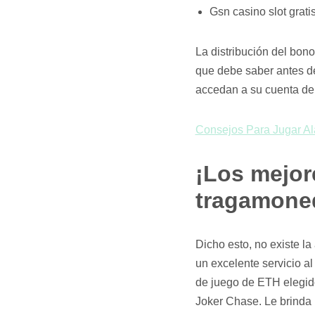
Gsn casino slot grati
La distribución del bon
que debe saber antes de 
accedan a su cuenta de
Consejos Para Jugar Al
¡Los mejor
tragamoned
Dicho esto, no existe la
un excelente servicio al 
de juego de ETH elegido
Joker Chase. Le brinda 