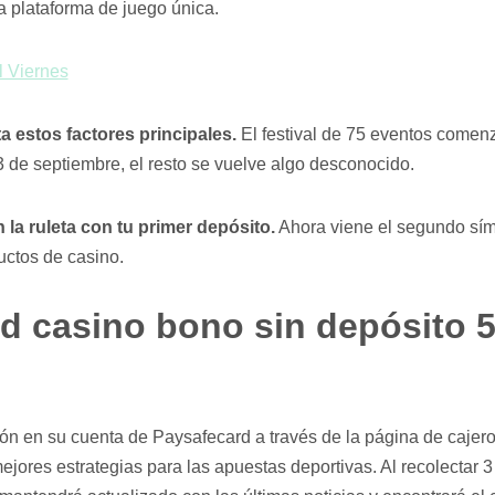
a plataforma de juego única.
 Viernes
a estos factores principales.
El festival de 75 eventos comenz
3 de septiembre, el resto se vuelve algo desconocido.
 la ruleta con tu primer depósito.
Ahora viene el segundo sím
uctos de casino.
d casino bono sin depósito 5
ón en su cuenta de Paysafecard a través de la página de cajero
ejores estrategias para las apuestas deportivas. Al recolectar 