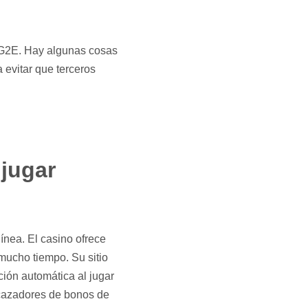
n G2E. Hay algunas cosas
 evitar que terceros
jugar
ínea. El casino ofrece
r mucho tiempo. Su sitio
ión automática al jugar
 cazadores de bonos de