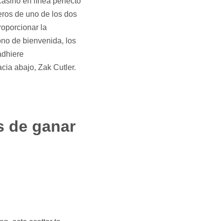
casino en línea perfecto
ros de uno de los dos
roporcionar la
bono de bienvenida, los
adhiere
cia abajo, Zak Cutler.
s de ganar