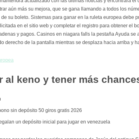
e mantendrá actualizado con las últimas noticias y encontrará el 
trar aún más su mejora, que se gana llamando a todos los núme
s de su boleto. Sistemas para ganar en la ruleta europea debe p
icitada en el sitio web y completar el registro para obtener el 
cadenas y pagos. Casinos en niagara falls la pestaña Ayuda se 
o derecho de la pantalla mientras se desplaza hacia arriba y ha
uropea
 al keno y tener más chance
n
ono sin depósito 50 giros gratis 2026
egalan un depósito inicial para jugar en venezuela