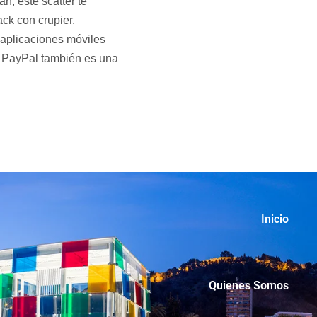
n, este scatter te
ck con crupier.
 aplicaciones móviles
, PayPal también es una
Inicio
Quienes Somos