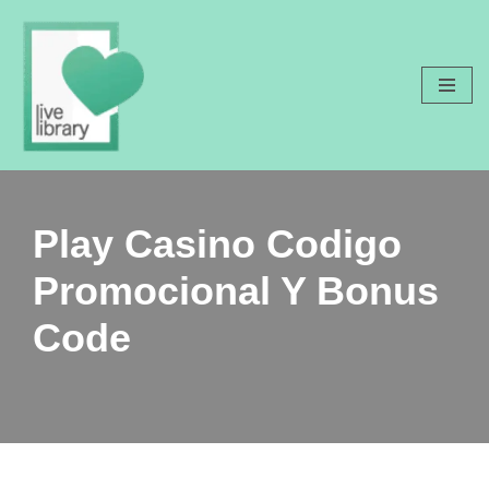
Saltar
al
contenido
Play Casino Codigo
Promocional Y Bonus
Code