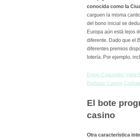
conocida como la Ciu
carguen la misma cantid
del bono inicial se dedu
Europa aún está lejos d
diferente. Dado que el 
diferentes premios disp
lotería. Por ejemplo, inc
Enjoy Coquimbo Valor 
Badajoz Casino Codigo
El bote pro
casino
Otra característica in