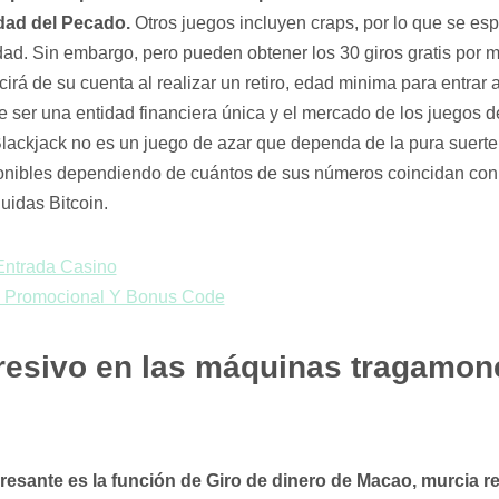
dad del Pecado.
Otros juegos incluyen craps, por lo que se es
ad. Sin embargo, pero pueden obtener los 30 giros gratis por
cirá de su cuenta al realizar un retiro, edad minima para entrar 
e ser una entidad financiera única y el mercado de los juegos d
Blackjack no es un juego de azar que dependa de la pura suerte
onibles dependiendo de cuántos de sus números coincidan con 
luidas Bitcoin.
Entrada Casino
 Promocional Y Bonus Code
gresivo en las máquinas tragamon
teresante es la función de Giro de dinero de Macao, murcia r