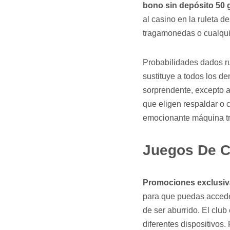
bono sin depósito 50 
al casino en la ruleta d
tragamonedas o cualquie
Probabilidades dados ru
sustituye a todos los d
sorprendente, excepto a
que eligen respaldar o c
emocionante máquina 
Juegos De C
Promociones exclusiva
para que puedas acceder
de ser aburrido. El club
diferentes dispositivos