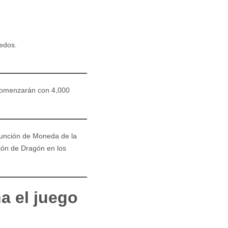
edos.
 comenzarán con 4,000
 función de Moneda de la
ción de Dragón en los
a el juego