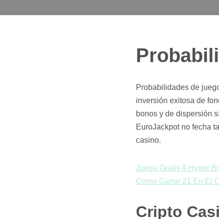
Probabil
Probabilidades de juego
inversión exitosa de fon
bonos y de dispersión s
EuroJackpot no fecha ta
casino.
Juega Gratis A Hyper 
Como Ganar 21 En El C
Cripto Casi