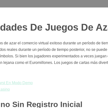
idades De Juegos De Az
s de azar el comercio virtual exitoso durante un período de tie
dos reales durante un período de tiempo posterior, no se puede u
ímbolos. Si bien los jugadores experimentados a veces juegan 
n lejana como el Euromillones. Los juegos de cartas más divert
Burst En Modo Demo
asino
no Sin Registro Inicial