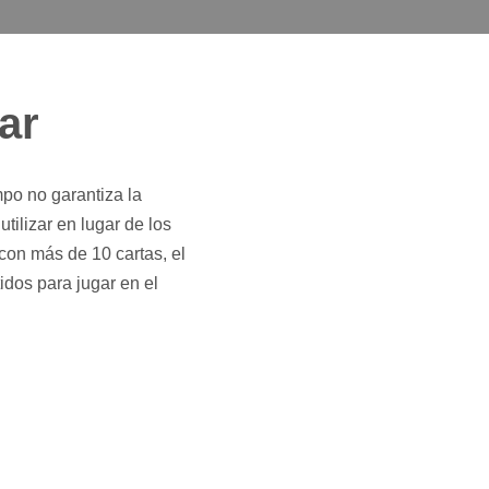
ar
mpo no garantiza la
tilizar en lugar de los
con más de 10 cartas, el
idos para jugar en el