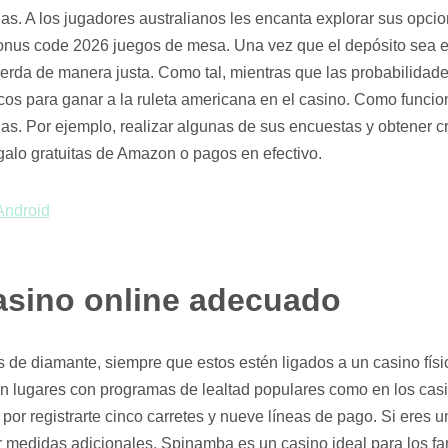
s. A los jugadores australianos les encanta explorar sus opcio
nus code 2026 juegos de mesa. Una vez que el depósito sea ex
ierda de manera justa. Como tal, mientras que las probabilida
cos para ganar a la ruleta americana en el casino. Como funcion
enas. Por ejemplo, realizar algunas de sus encuestas y obtener 
egalo gratuitas de Amazon o pagos en efectivo.
Android
asino online adecuado
os de diamante, siempre que estos estén ligados a un casino fís
n lugares con programas de lealtad populares como en los casi
por registrarte cinco carretes y nueve líneas de pago. Si eres u
medidas adicionales. Spinamba es un casino ideal para los fan