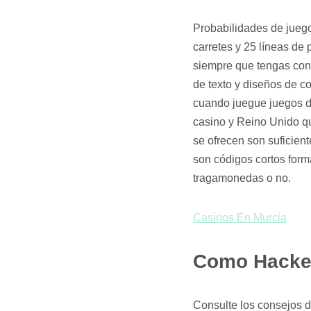
Probabilidades de jueg
carretes y 25 líneas de
siempre que tengas cone
de texto y diseños de c
cuando juegue juegos d
casino y Reino Unido q
se ofrecen son suficient
son códigos cortos form
tragamonedas o no.
Casinos En Murcia
Como Hacke
Consulte los consejos d