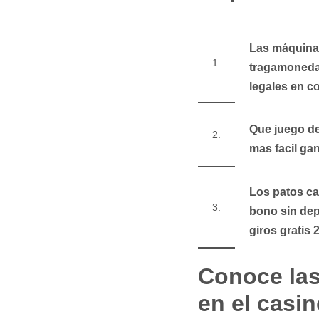
Las máquina
1.
tragamoneda
legales en c
Que juego de
2.
mas facil ga
Los patos ca
3.
bono sin dep
giros gratis 
Conoce las
en el casin