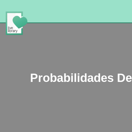
Saltar
al
contenido
Probabilidades D