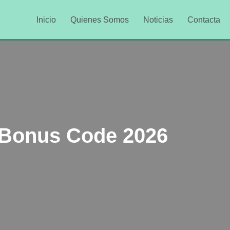
Inicio
Quienes Somos
Noticias
Contacta
 Bonus Code 2026