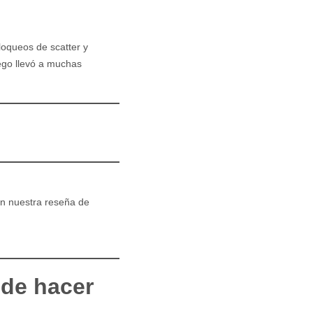
oqueos de scatter y
ego llevó a muchas
en nuestra reseña de
ede hacer