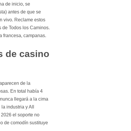
a de inicio, se
sta) antes de que se
en vivo. Reclame estos
as de Todos los Caminos.
la francesa, campanas.
s de casino
saparecen de la
as. En total había 4
 nunca llegará a la cima
a industria y All
 2026 el soporte no
olo de comodín sustituye