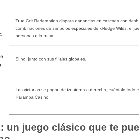
True Grit Redemption dispara ganancias en cascada con desbl
combinaciones de símbolos especiales de xNudge Wilds, el ju
c
personas a la ruina.
ne
Si no, junto con sus filiales globales.
o
Las victorias se pagan de izquierda a derecha, cuéntalo todo 
Karamba Casino.
t: un juego clásico que te pu