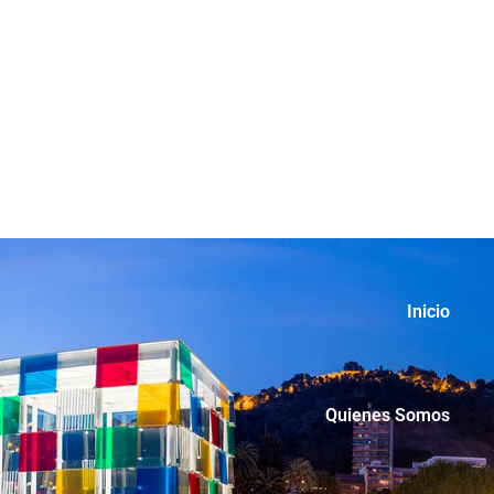
Inicio
Quienes Somos