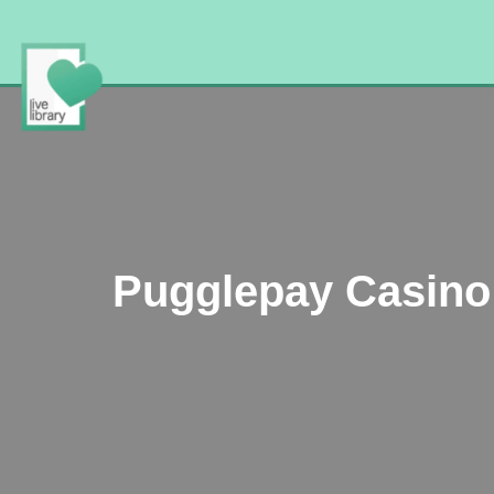
Saltar
al
contenido
Pugglepay Casino