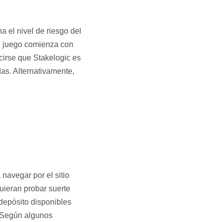
 el nivel de riesgo del
el juego comienza con
cirse que Stakelogic es
s. Alternativamente,
navegar por el sitio
uieran probar suerte
epósito disponibles
í. Según algunos