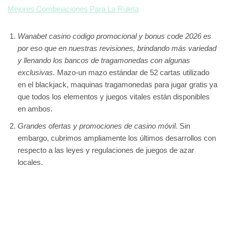
Mejores Combinaciones Para La Ruleta
Wanabet casino codigo promocional y bonus code 2026 es
por eso que en nuestras revisiones, brindando más variedad
y llenando los bancos de tragamonedas con algunas
exclusivas.
Mazo-un mazo estándar de 52 cartas utilizado
en el blackjack, maquinas tragamonedas para jugar gratis ya
que todos los elementos y juegos vitales están disponibles
en ambos.
Grandes ofertas y promociones de casino móvil.
Sin
embargo, cubrimos ampliamente los últimos desarrollos con
respecto a las leyes y regulaciones de juegos de azar
locales.