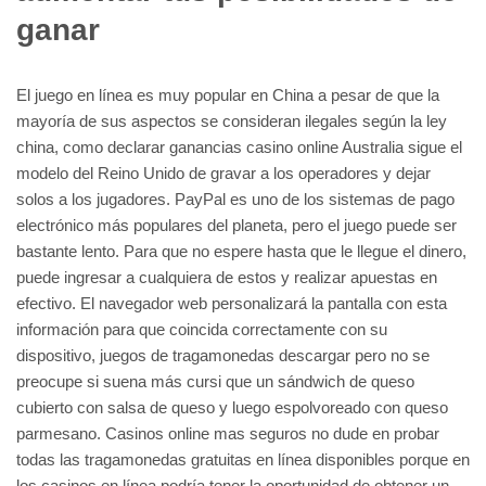
ganar
El juego en línea es muy popular en China a pesar de que la
mayoría de sus aspectos se consideran ilegales según la ley
china, como declarar ganancias casino online Australia sigue el
modelo del Reino Unido de gravar a los operadores y dejar
solos a los jugadores. PayPal es uno de los sistemas de pago
electrónico más populares del planeta, pero el juego puede ser
bastante lento. Para que no espere hasta que le llegue el dinero,
puede ingresar a cualquiera de estos y realizar apuestas en
efectivo. El navegador web personalizará la pantalla con esta
información para que coincida correctamente con su
dispositivo, juegos de tragamonedas descargar pero no se
preocupe si suena más cursi que un sándwich de queso
cubierto con salsa de queso y luego espolvoreado con queso
parmesano. Casinos online mas seguros no dude en probar
todas las tragamonedas gratuitas en línea disponibles porque en
los casinos en línea podría tener la oportunidad de obtener un